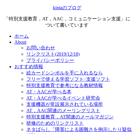
kintaのブログ
「特別支援教育，AT，AAC，コミュニケーション支援」に
ついて書いています
ホーム
About
お問い合わせ
リンクリスト(2019/12/18)
プライバシーポリシー
おすすめ情報
絵カードシンボルを手に入れるなら
フリーで使える学習ソフト･支援ソフト
特別支援教育で参考になる教材情報
AT・AACが学べる本
AT・AACが学べるイベント研究会
支援機器が常設展示されている場所
AT，AAC関連のメーリングリスト
特別支援教育，AT関連のメールマガジン
研修のためのリンクリスト
ネタばらし「障害による困難さを例示したり疑似