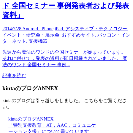
ド 全国セミナー 事例発表者および発表
資料」
2014/7/28
Android
,
iPhone,iPad
,
アシスティブ・テクノロジー
,
イベント・研究会・展示会
,
おすすめサイト
,
パソコン・イン
ターネット
,
支援機器
先週から魔法のワンドの全国セミナーが始まっています。
それに併せて，発表の資料が即日掲載されていました。 魔
法のワンド 全国セミナー 事例...
記事を読む
kintaのブログANNEX
kintaのブログは引っ越しをしました。 こちらをご覧くださ
い。
kintaのブログANNEX
「特別支援教育，AT，AAC，コミュニケ
ーション支援」について書いています