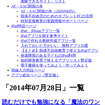
体験できるサイト」リスト
AT・AAC関係の本
AT・AAC関係の本（2020/04/05）
肢体不自由児のためのタブレットPCの活用
特別支援教育の実践情報サポートページ
iPad特設ページ
iPad、iPhoneアプリ一覧
iPadアプリを探す参考サイト
iPadで作れる教材作成アプリ一覧
入れておいた方がいい、無料アプリ10選
【まとめ】肢体不自由教育で使えるiPadアプリ
発達障害のある子どものiPad利用
知的障害教育で使えるアプリリスト暫定版
電子書籍を使ってみよう・作ってみよう
視線入力特設ページ
アプリ総合ページ（暫定版）
「
2014年07月28日
」
一覧
読むだけでも勉強になる「魔法のワン