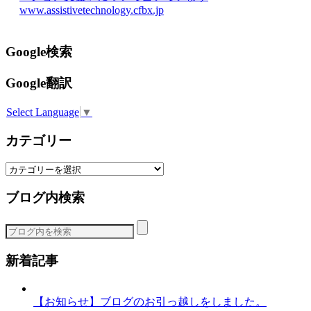
www.assistivetechnology.cfbx.jp
Google検索
Google翻訳
Select Language
▼
カテゴリー
カ
テ
ブログ内検索
ゴ
リ
ー
新着記事
【お知らせ】ブログのお引っ越しをしました。