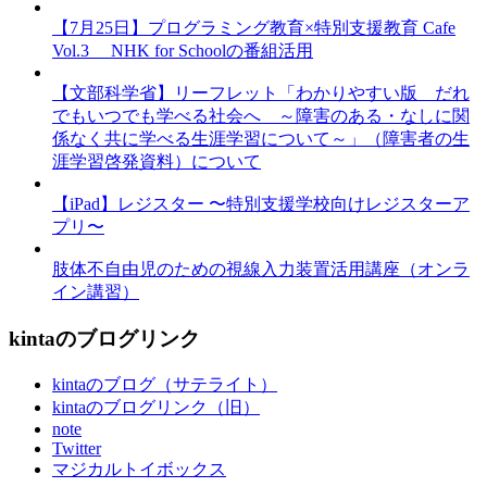
【7月25日】プログラミング教育×特別支援教育 Cafe
Vol.3 NHK for Schoolの番組活用
【文部科学省】リーフレット「わかりやすい版 だれ
でもいつでも学べる社会へ ～障害のある・なしに関
係なく共に学べる生涯学習について～」（障害者の生
涯学習啓発資料）について
【iPad】レジスター 〜特別支援学校向けレジスターア
プリ〜
肢体不自由児のための視線入力装置活用講座（オンラ
イン講習）
kintaのブログリンク
kintaのブログ（サテライト）
kintaのブログリンク（旧）
note
Twitter
マジカルトイボックス