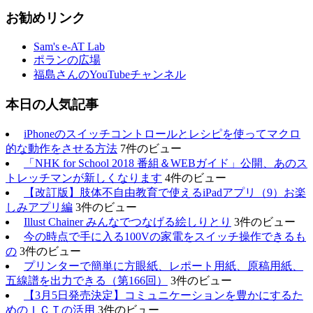
お勧めリンク
Sam's e-AT Lab
ポランの広場
福島さんのYouTubeチャンネル
本日の人気記事
iPhoneのスイッチコントロールとレシピを使ってマクロ
的な動作をさせる方法
7件のビュー
「NHK for School 2018 番組＆WEBガイド」公開、あのス
トレッチマンが新しくなります
4件のビュー
【改訂版】肢体不自由教育で使えるiPadアプリ（9）お楽
しみアプリ編
3件のビュー
Illust Chainer みんなでつなげる絵しりとり
3件のビュー
今の時点で手に入る100Vの家電をスイッチ操作できるも
の
3件のビュー
プリンターで簡単に方眼紙、レポート用紙、原稿用紙、
五線譜を出力できる（第166回）
3件のビュー
【3月5日発売決定】コミュニケーションを豊かにするた
めのＩＣＴの活用
3件のビュー