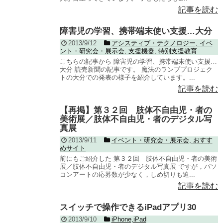
記事を読む
障害児の学習、携帯端末使い支援…大分
2013/9/12
アシスティブ・テクノロジー
,
イベ
ント・研究会・展示会
,
支援機器
,
特別支援教育
こちらの記事から 障害児の学習、携帯端末使い支援…
大分 読売新聞の記事です。 魔法のランププロジェク
トの大分での発表の様子を紹介しています。...
記事を読む
【再掲】第３２回 肢体不自由児・者の
美術展／肢体不自由児・者のデジタル写
真展
2013/9/11
イベント・研究会・展示会
,
おすす
めサイト
前にもご紹介した 第３２回 肢体不自由児・者の美術
展／肢体不自由児・者のデジタル写真展 ですが，パソ
コンアートの応募数が少なく，しめ切りも迫...
記事を読む
スイッチで操作できるiPadアプリ30
2013/9/10
iPhone,iPad