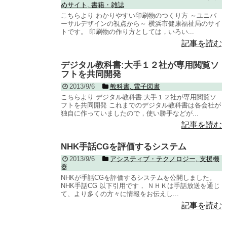
めサイト
,
書籍・雑誌
こちらより わかりやすい印刷物のつくり方 ～ユニバ
ーサルデザインの視点から～ 横浜市健康福祉局のサイ
トです。 印刷物の作り方としては，いろい...
記事を読む
デジタル教科書:大手１２社が専用閲覧ソ
フトを共同開発
2013/9/6
教科書
,
電子図書
こちらより デジタル教科書:大手１２社が専用閲覧ソ
フトを共同開発 これまでのデジタル教科書は各会社が
独自に作っていましたので，使い勝手などが...
記事を読む
NHK手話CGを評価するシステム
2013/9/6
アシスティブ・テクノロジー
,
支援機
器
NHKが手話CGを評価するシステムを公開しました。
NHK手話CG 以下引用です， ＮＨＫは手話放送を通じ
て、より多くの方々に情報をお伝えし...
記事を読む