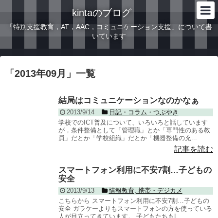
kintaのブログ
「特別支援教育，AT，AAC，コミュニケーション支援」について書
いています
「
2013年09月
」
一覧
結局はコミュニケーションなのかなぁ
2013/9/14
日記・コラム・つぶやき
学校でのICT普及について、いろいろと話しています
が，条件整備として「管理職」とか「専門性のある教
員」だとか「学校組織」だとか「機器整備の充...
記事を読む
スマートフォン利用に不安7割…子どもの
安全
2013/9/13
情報教育
,
携帯・デジカメ
こちらから スマートフォン利用に不安7割…子どもの
安全 ガラケーよりもスマートフォンの方を使っている
人が目立ってきています。 子どもたちもL...