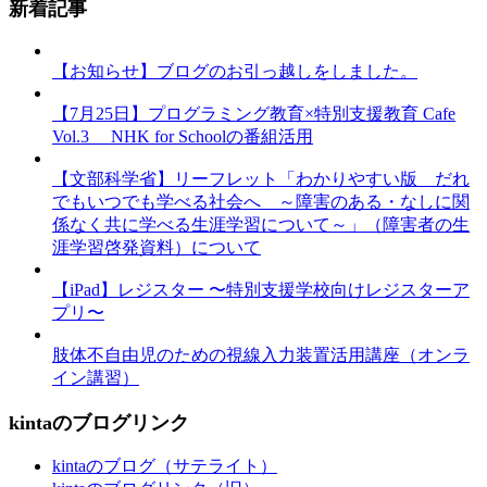
新着記事
【お知らせ】ブログのお引っ越しをしました。
【7月25日】プログラミング教育×特別支援教育 Cafe
Vol.3 NHK for Schoolの番組活用
【文部科学省】リーフレット「わかりやすい版 だれ
でもいつでも学べる社会へ ～障害のある・なしに関
係なく共に学べる生涯学習について～」（障害者の生
涯学習啓発資料）について
【iPad】レジスター 〜特別支援学校向けレジスターア
プリ〜
肢体不自由児のための視線入力装置活用講座（オンラ
イン講習）
kintaのブログリンク
kintaのブログ（サテライト）