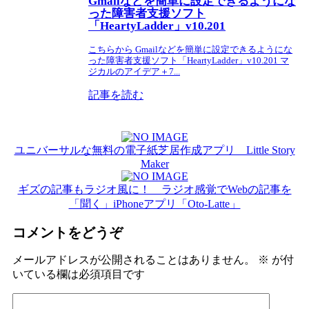
Gmailなどを簡単に設定できるようにな
った障害者支援ソフト
「HeartyLadder」v10.201
こちらから Gmailなどを簡単に設定できるようにな
った障害者支援ソフト「HeartyLadder」v10.201 マ
ジカルのアイデア＋7...
記事を読む
ユニバーサルな無料の電子紙芝居作成アプリ Little Story
Maker
ギズの記事もラジオ風に！ ラジオ感覚でWebの記事を
「聞く」iPhoneアプリ「Oto-Latte」
コメントをどうぞ
メールアドレスが公開されることはありません。
※
が付
いている欄は必須項目です