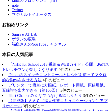
kintaのブログリンク（旧）
note
Twitter
マジカルトイボックス
お勧めリンク
Sam's e-AT Lab
ポランの広場
福島さんのYouTubeチャンネル
本日の人気記事
「NHK for School 2018 番組＆WEBガイド」公開、あのス
トレッチマンが新しくなります
4件のビュー
iPhoneのスイッチコントロールとレシピを使ってマクロ
的な動作をさせる方法
4件のビュー
プリンターで簡単に方眼紙、レポート用紙、原稿用紙、
五線譜を出力できる（第166回）
3件のビュー
Illust Chainer みんなでつなげる絵しりとり
3件のビュー
【完成版】ＡＡＣ（拡大代替コミュニケーション）アプ
リホイール
3件のビュー