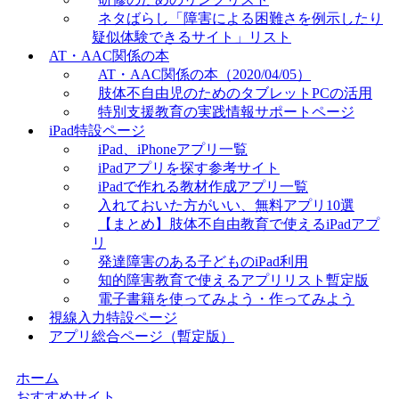
ネタばらし「障害による困難さを例示したり
疑似体験できるサイト」リスト
AT・AAC関係の本
AT・AAC関係の本（2020/04/05）
肢体不自由児のためのタブレットPCの活用
特別支援教育の実践情報サポートページ
iPad特設ページ
iPad、iPhoneアプリ一覧
iPadアプリを探す参考サイト
iPadで作れる教材作成アプリ一覧
入れておいた方がいい、無料アプリ10選
【まとめ】肢体不自由教育で使えるiPadアプ
リ
発達障害のある子どものiPad利用
知的障害教育で使えるアプリリスト暫定版
電子書籍を使ってみよう・作ってみよう
視線入力特設ページ
アプリ総合ページ（暫定版）
ホーム
おすすめサイト