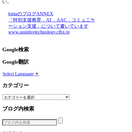
い。
kintaのブログANNEX
「特別支援教育，AT，AAC，コミュニケ
ーション支援」について書いています
www.assistivetechnology.cfbx.jp
Google検索
Google翻訳
Select Language
▼
カテゴリー
カ
テ
ブログ内検索
ゴ
リ
ー