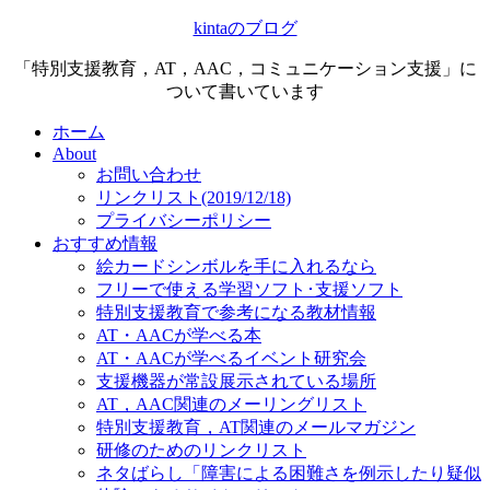
kintaのブログ
「特別支援教育，AT，AAC，コミュニケーション支援」に
ついて書いています
ホーム
About
お問い合わせ
リンクリスト(2019/12/18)
プライバシーポリシー
おすすめ情報
絵カードシンボルを手に入れるなら
フリーで使える学習ソフト･支援ソフト
特別支援教育で参考になる教材情報
AT・AACが学べる本
AT・AACが学べるイベント研究会
支援機器が常設展示されている場所
AT，AAC関連のメーリングリスト
特別支援教育，AT関連のメールマガジン
研修のためのリンクリスト
ネタばらし「障害による困難さを例示したり疑似