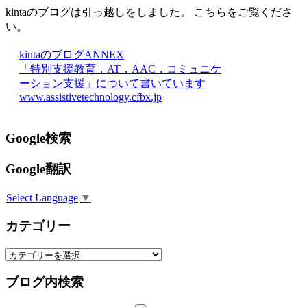
kintaのブログは引っ越しをしました。 こちらをご覧くださ
い。
kintaのブログANNEX
「特別支援教育，AT，AAC，コミュニケ
ーション支援」について書いています
www.assistivetechnology.cfbx.jp
Google検索
Google翻訳
Select Language
▼
カテゴリー
カ
テ
ブログ内検索
ゴ
リ