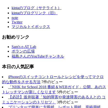
kintaのブログ（サテライト）
kintaのブログリンク（旧）
note
Twitter
マジカルトイボックス
お勧めリンク
Sam's e-AT Lab
ポランの広場
福島さんのYouTubeチャンネル
本日の人気記事
iPhoneのスイッチコントロールとレシピを使ってマクロ
的な動作をさせる方法
7件のビュー
「NHK for School 2018 番組＆WEBガイド」公開、あのス
トレッチマンが新しくなります
5件のビュー
【必読】坂井聡著「知的障害や発達障害のある人との コ
ミュニケーションのトリセツ」
3件のビュー
プリンターで簡単に方眼紙、レポート用紙、原稿用紙、