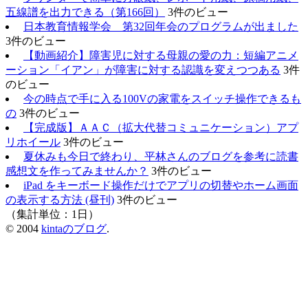
五線譜を出力できる（第166回）
3件のビュー
日本教育情報学会 第32回年会のプログラムが出ました
3件のビュー
【動画紹介】障害児に対する母親の愛の力：短編アニメ
ーション「イアン」が障害に対する認識を変えつつある
3件
のビュー
今の時点で手に入る100Vの家電をスイッチ操作できるも
の
3件のビュー
【完成版】ＡＡＣ（拡大代替コミュニケーション）アプ
リホイール
3件のビュー
夏休みも今日で終わり、平林さんのブログを参考に読書
感想文を作ってみませんか？
3件のビュー
iPad をキーボード操作だけでアプリの切替やホーム画面
の表示する方法 (昼刊)
3件のビュー
（集計単位：1日）
© 2004
kintaのブログ
.