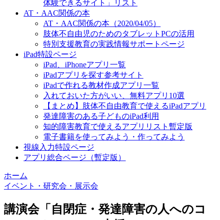
体験できるサイト」リスト
AT・AAC関係の本
AT・AAC関係の本（2020/04/05）
肢体不自由児のためのタブレットPCの活用
特別支援教育の実践情報サポートページ
iPad特設ページ
iPad、iPhoneアプリ一覧
iPadアプリを探す参考サイト
iPadで作れる教材作成アプリ一覧
入れておいた方がいい、無料アプリ10選
【まとめ】肢体不自由教育で使えるiPadアプリ
発達障害のある子どものiPad利用
知的障害教育で使えるアプリリスト暫定版
電子書籍を使ってみよう・作ってみよう
視線入力特設ページ
アプリ総合ページ（暫定版）
ホーム
イベント・研究会・展示会
講演会「自閉症・発達障害の人へのコ