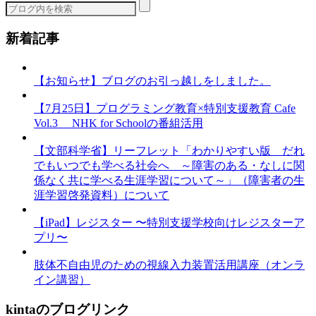
ー
新着記事
【お知らせ】ブログのお引っ越しをしました。
【7月25日】プログラミング教育×特別支援教育 Cafe
Vol.3 NHK for Schoolの番組活用
【文部科学省】リーフレット「わかりやすい版 だれ
でもいつでも学べる社会へ ～障害のある・なしに関
係なく共に学べる生涯学習について～」（障害者の生
涯学習啓発資料）について
【iPad】レジスター 〜特別支援学校向けレジスターア
プリ〜
肢体不自由児のための視線入力装置活用講座（オンラ
イン講習）
kintaのブログリンク