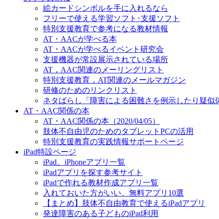
絵カードシンボルを手に入れるなら
フリーで使える学習ソフト･支援ソフト
特別支援教育で参考になる教材情報
AT・AACが学べる本
AT・AACが学べるイベント研究会
支援機器が常設展示されている場所
AT，AAC関連のメーリングリスト
特別支援教育，AT関連のメールマガジン
研修のためのリンクリスト
ネタばらし「障害による困難さを例示したり疑似
AT・AAC関係の本
AT・AAC関係の本（2020/04/05）
肢体不自由児のためのタブレットPCの活用
特別支援教育の実践情報サポートページ
iPad特設ページ
iPad、iPhoneアプリ一覧
iPadアプリを探す参考サイト
iPadで作れる教材作成アプリ一覧
入れておいた方がいい、無料アプリ10選
【まとめ】肢体不自由教育で使えるiPadアプリ
発達障害のある子どものiPad利用