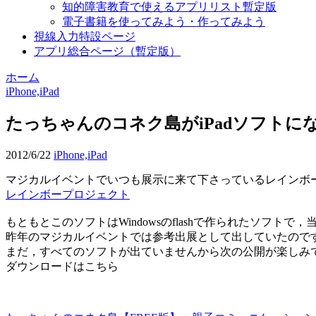
知的障害教育で使えるアプリリスト暫定版
電子書籍を使ってみよう・作ってみよう
視線入力特設ページ
アプリ総合ページ（暫定版）
ホーム
iPhone,iPad
たっちゃんのコネク島がiPadソフトに
2012/6/22
iPhone,iPad
マジカルイベントでいつも展示に来て下さっているレインボー
レインボープロジェクト
もともとこのソフトはWindowsのflashで作られたソフ
昨年のマジカルイベントでは参考出展として出していたので
まだ，すべてのソフトが出ていませんから次の公開が楽しみ
ダウンロードはこちら