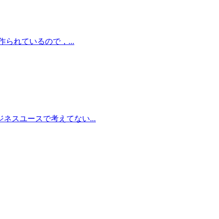
られているので，...
ネスユースで考えてない...