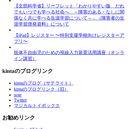
【文部科学省】リーフレット「わかりやすい版 だれ
でもいつでも学べる社会へ ～障害のある・なしに関
係なく共に学べる生涯学習について～」（障害者の生
涯学習啓発資料）について
【iPad】レジスター 〜特別支援学校向けレジスターア
プリ〜
肢体不自由児のための視線入力装置活用講座（オンラ
イン講習）
kintaのブログリンク
kintaのブログ（サテライト）
kintaのブログリンク（旧）
note
Twitter
マジカルトイボックス
お勧めリンク