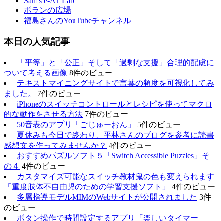
Sam's e-AT Lab
ポランの広場
福島さんのYouTubeチャンネル
本日の人気記事
「平等」と「公正」そして「過剰な支援」合理的配慮に
ついて考える画像
8件のビュー
テキストマイニングサイトで言葉の頻度を可視化してみ
ました。
7件のビュー
iPhoneのスイッチコントロールとレシピを使ってマクロ
的な動作をさせる方法
7件のビュー
50音表のアプリ「ごじゅーおん」
5件のビュー
夏休みも今日で終わり、平林さんのブログを参考に読書
感想文を作ってみませんか？
4件のビュー
おすすめパズルソフト５「Switch Accessible Puzzles」そ
の４
4件のビュー
カスタマイズ可能なスイッチ教材鬼の色も変えられます
「重度肢体不自由児のための学習支援ソフト」
4件のビュー
多層指導モデルMIMのWebサイトが公開されました
3件
のビュー
ボタン操作で時間設定するアプリ「楽しいタイマー