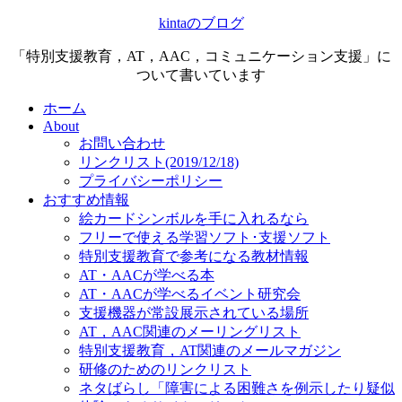
kintaのブログ
「特別支援教育，AT，AAC，コミュニケーション支援」に
ついて書いています
ホーム
About
お問い合わせ
リンクリスト(2019/12/18)
プライバシーポリシー
おすすめ情報
絵カードシンボルを手に入れるなら
フリーで使える学習ソフト･支援ソフト
特別支援教育で参考になる教材情報
AT・AACが学べる本
AT・AACが学べるイベント研究会
支援機器が常設展示されている場所
AT，AAC関連のメーリングリスト
特別支援教育，AT関連のメールマガジン
研修のためのリンクリスト
ネタばらし「障害による困難さを例示したり疑似