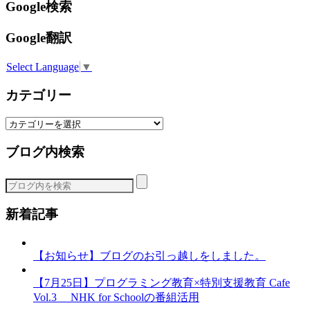
Google検索
Google翻訳
Select Language
▼
カテゴリー
カ
テ
ブログ内検索
ゴ
リ
ー
新着記事
【お知らせ】ブログのお引っ越しをしました。
【7月25日】プログラミング教育×特別支援教育 Cafe
Vol.3 NHK for Schoolの番組活用