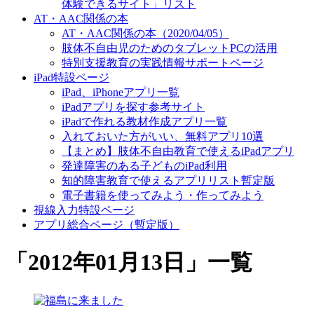
体験できるサイト」リスト
AT・AAC関係の本
AT・AAC関係の本（2020/04/05）
肢体不自由児のためのタブレットPCの活用
特別支援教育の実践情報サポートページ
iPad特設ページ
iPad、iPhoneアプリ一覧
iPadアプリを探す参考サイト
iPadで作れる教材作成アプリ一覧
入れておいた方がいい、無料アプリ10選
【まとめ】肢体不自由教育で使えるiPadアプリ
発達障害のある子どものiPad利用
知的障害教育で使えるアプリリスト暫定版
電子書籍を使ってみよう・作ってみよう
視線入力特設ページ
アプリ総合ページ（暫定版）
「
2012年01月13日
」
一覧