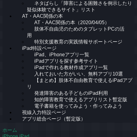
ネタばらし「障害による困難さを例示したり
疑似体験できるサイト」リスト
AT・AAC関係の本
AT・AAC関係の本（2020/04/05）
肢体不自由児のためのタブレットPCの活
用
特別支援教育の実践情報サポートページ
iPad特設ページ
iPad、iPhoneアプリ一覧
iPadアプリを探す参考サイト
iPadで作れる教材作成アプリ一覧
入れておいた方がいい、無料アプリ10選
【まとめ】肢体不自由教育で使えるiPadアプ
リ
発達障害のある子どものiPad利用
知的障害教育で使えるアプリリスト暫定版
電子書籍を使ってみよう・作ってみよう
視線入力特設ページ
アプリ総合ページ（暫定版）
ホーム
iPhone,iPad