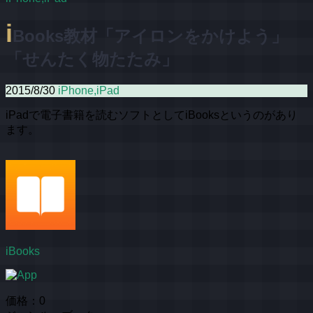
i
Books教材「アイロンをかけよう」
「せんたく物たたみ」
2015/8/30
iPhone,iPad
iPadで電子書籍を読むソフトとしてiBooksというのがあり
ます。
iBooks
価格：0