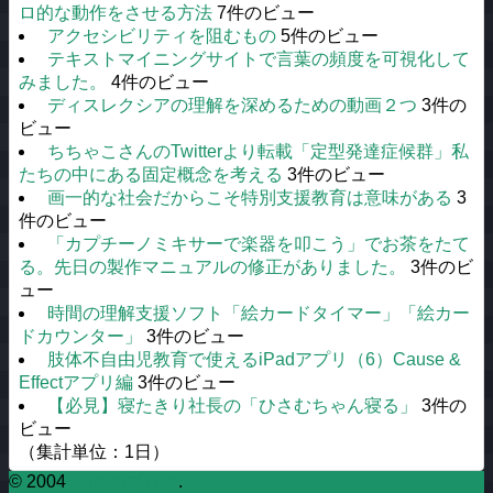
ロ的な動作をさせる方法
7件のビュー
アクセシビリティを阻むもの
5件のビュー
テキストマイニングサイトで言葉の頻度を可視化して
みました。
4件のビュー
ディスレクシアの理解を深めるための動画２つ
3件の
ビュー
ちちゃこさんのTwitterより転載「定型発達症候群」私
たちの中にある固定概念を考える
3件のビュー
画一的な社会だからこそ特別支援教育は意味がある
3
件のビュー
「カプチーノミキサーで楽器を叩こう」でお茶をたて
る。先日の製作マニュアルの修正がありました。
3件のビ
ュー
時間の理解支援ソフト「絵カードタイマー」「絵カー
ドカウンター」
3件のビュー
肢体不自由児教育で使えるiPadアプリ（6）Cause &
Effectアプリ編
3件のビュー
【必見】寝たきり社長の「ひさむちゃん寝る」
3件の
ビュー
（集計単位：1日）
© 2004
kintaのブログ
.