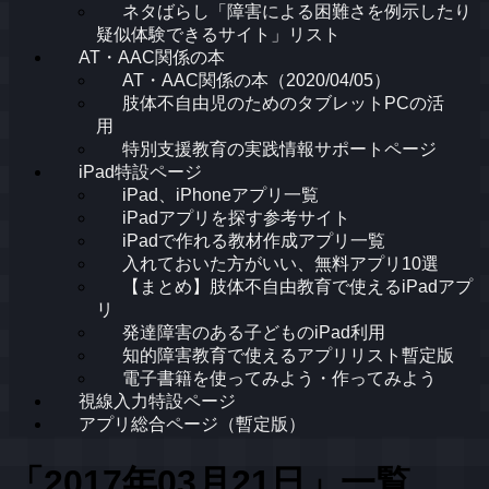
ネタばらし「障害による困難さを例示したり
疑似体験できるサイト」リスト
AT・AAC関係の本
AT・AAC関係の本（2020/04/05）
肢体不自由児のためのタブレットPCの活
用
特別支援教育の実践情報サポートページ
iPad特設ページ
iPad、iPhoneアプリ一覧
iPadアプリを探す参考サイト
iPadで作れる教材作成アプリ一覧
入れておいた方がいい、無料アプリ10選
【まとめ】肢体不自由教育で使えるiPadアプ
リ
発達障害のある子どものiPad利用
知的障害教育で使えるアプリリスト暫定版
電子書籍を使ってみよう・作ってみよう
視線入力特設ページ
アプリ総合ページ（暫定版）
「
2017年03月21日
」
一覧