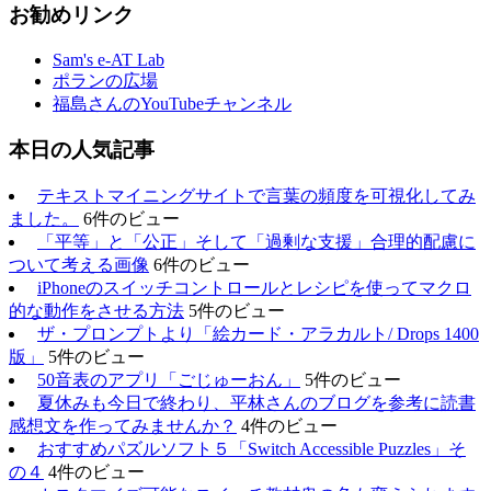
お勧めリンク
Sam's e-AT Lab
ポランの広場
福島さんのYouTubeチャンネル
本日の人気記事
テキストマイニングサイトで言葉の頻度を可視化してみ
ました。
6件のビュー
「平等」と「公正」そして「過剰な支援」合理的配慮に
ついて考える画像
6件のビュー
iPhoneのスイッチコントロールとレシピを使ってマクロ
的な動作をさせる方法
5件のビュー
ザ・プロンプトより「絵カード・アラカルト/ Drops 1400
版」
5件のビュー
50音表のアプリ「ごじゅーおん」
5件のビュー
夏休みも今日で終わり、平林さんのブログを参考に読書
感想文を作ってみませんか？
4件のビュー
おすすめパズルソフト５「Switch Accessible Puzzles」そ
の４
4件のビュー