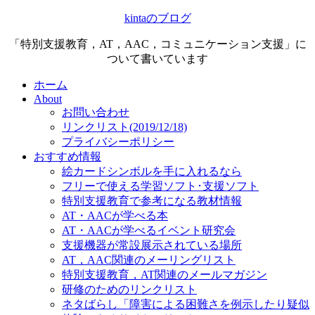
kintaのブログ
「特別支援教育，AT，AAC，コミュニケーション支援」に
ついて書いています
ホーム
About
お問い合わせ
リンクリスト(2019/12/18)
プライバシーポリシー
おすすめ情報
絵カードシンボルを手に入れるなら
フリーで使える学習ソフト･支援ソフト
特別支援教育で参考になる教材情報
AT・AACが学べる本
AT・AACが学べるイベント研究会
支援機器が常設展示されている場所
AT，AAC関連のメーリングリスト
特別支援教育，AT関連のメールマガジン
研修のためのリンクリスト
ネタばらし「障害による困難さを例示したり疑似