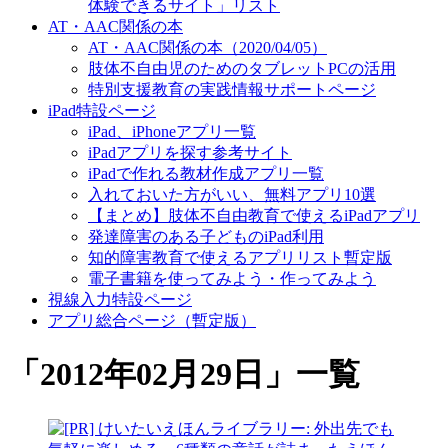
体験できるサイト」リスト
AT・AAC関係の本
AT・AAC関係の本（2020/04/05）
肢体不自由児のためのタブレットPCの活用
特別支援教育の実践情報サポートページ
iPad特設ページ
iPad、iPhoneアプリ一覧
iPadアプリを探す参考サイト
iPadで作れる教材作成アプリ一覧
入れておいた方がいい、無料アプリ10選
【まとめ】肢体不自由教育で使えるiPadアプリ
発達障害のある子どものiPad利用
知的障害教育で使えるアプリリスト暫定版
電子書籍を使ってみよう・作ってみよう
視線入力特設ページ
アプリ総合ページ（暫定版）
「
2012年02月29日
」
一覧