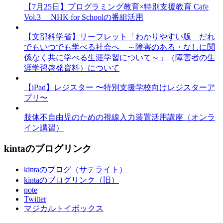
【7月25日】プログラミング教育×特別支援教育 Cafe
Vol.3 NHK for Schoolの番組活用
【文部科学省】リーフレット「わかりやすい版 だれ
でもいつでも学べる社会へ ～障害のある・なしに関
係なく共に学べる生涯学習について～」（障害者の生
涯学習啓発資料）について
【iPad】レジスター 〜特別支援学校向けレジスターア
プリ〜
肢体不自由児のための視線入力装置活用講座（オンラ
イン講習）
kintaのブログリンク
kintaのブログ（サテライト）
kintaのブログリンク（旧）
note
Twitter
マジカルトイボックス