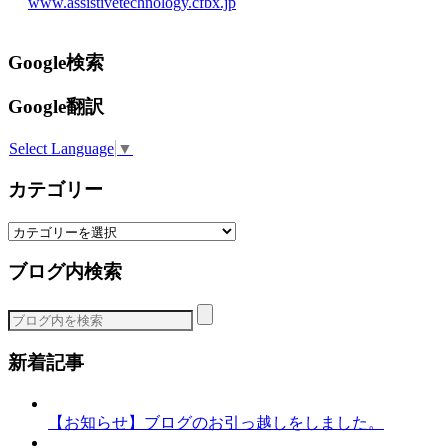
www.assistivetechnology.cfbx.jp
Google検索
Google翻訳
Select Language
▼
カテゴリー
カ
テ
ブログ内検索
ゴ
リ
ー
新着記事
【お知らせ】ブログのお引っ越しをしました。