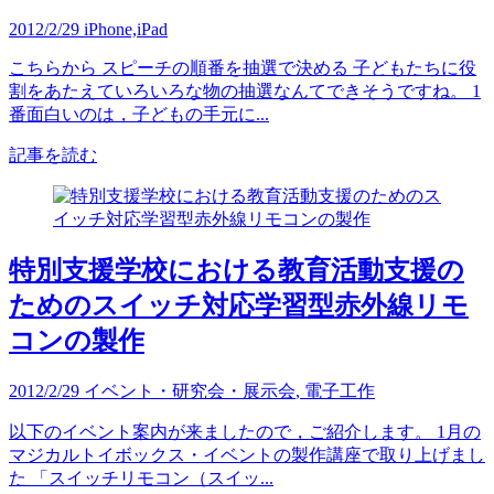
2012/2/29
iPhone,iPad
こちらから スピーチの順番を抽選で決める 子どもたちに役
割をあたえていろいろな物の抽選なんてできそうですね。 1
番面白いのは，子どもの手元に...
記事を読む
特別支援学校における教育活動支援の
ためのスイッチ対応学習型赤外線リモ
コンの製作
2012/2/29
イベント・研究会・展示会
,
電子工作
以下のイベント案内が来ましたので，ご紹介します。 1月の
マジカルトイボックス・イベントの製作講座で取り上げまし
た 「スイッチリモコン（スイッ...