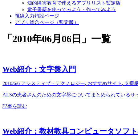
知的障害教育で使えるアプリリスト暫定版
電子書籍を使ってみよう・作ってみよう
視線入力特設ページ
アプリ総合ページ（暫定版）
「
2010年06月06日
」
一覧
Web紹介：文字盤入門
2010/6/6
アシスティブ・テクノロジー
,
おすすめサイト
,
支援
ALSの患者さんのための文字盤についてまとめられているサイ
記事を読む
Web紹介：教材教具コンピュータソフ