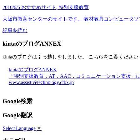
2010/6/6
おすすめサイト
,
特別支援教育
大阪市教育センターのサイトです。 教材教具コンピュータソフ
記事を読む
kintaのブログANNEX
kintaのブログは引っ越しをしました。 こちらをご覧ください
kintaのブログANNEX
「特別支援教育，AT，AAC，コミュニケーション支援」
www.assistivetechnology.cfbx.jp
Google検索
Google翻訳
Select Language
▼