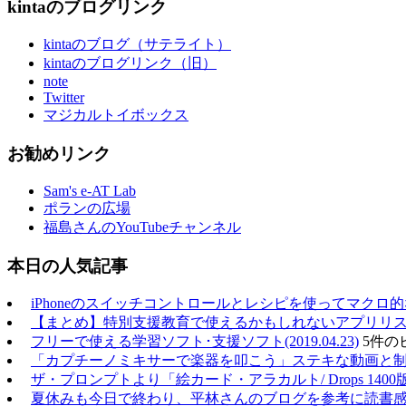
kintaのブログリンク
kintaのブログ（サテライト）
kintaのブログリンク（旧）
note
Twitter
マジカルトイボックス
お勧めリンク
Sam's e-AT Lab
ポランの広場
福島さんのYouTubeチャンネル
本日の人気記事
iPhoneのスイッチコントロールとレシピを使ってマクロ
【まとめ】特別支援教育で使えるかもしれないアプリリスト（20
フリーで使える学習ソフト･支援ソフト(2019.04.23)
5件の
「カプチーノミキサーで楽器を叩こう」ステキな動画と
ザ・プロンプトより「絵カード・アラカルト/ Drops 1400
夏休みも今日で終わり、平林さんのブログを参考に読書