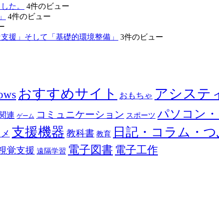
ました。
4件のビュー
」
4件のビュー
ー
な支援」そして「基礎的環境整備」
3件のビュー
おすすめサイト
アシステ
ows
おもちゃ
パソコン・
コミュニケーション
関連
スポーツ
ゲーム
支援機器
日記・コラム・つ
教科書
カメ
教育
電子図書
電子工作
視覚支援
遠隔学習