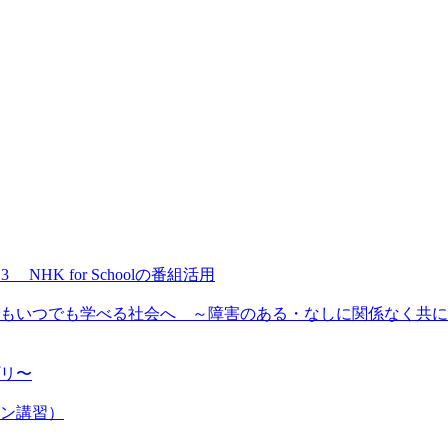
NHK for Schoolの番組活用
もいつでも学べる社会へ ～障害のある・なしに関係なく共に
プリ〜
ン講習）