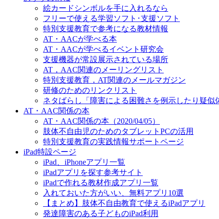
絵カードシンボルを手に入れるなら
フリーで使える学習ソフト･支援ソフト
特別支援教育で参考になる教材情報
AT・AACが学べる本
AT・AACが学べるイベント研究会
支援機器が常設展示されている場所
AT，AAC関連のメーリングリスト
特別支援教育，AT関連のメールマガジン
研修のためのリンクリスト
ネタばらし「障害による困難さを例示したり疑似
AT・AAC関係の本
AT・AAC関係の本（2020/04/05）
肢体不自由児のためのタブレットPCの活用
特別支援教育の実践情報サポートページ
iPad特設ページ
iPad、iPhoneアプリ一覧
iPadアプリを探す参考サイト
iPadで作れる教材作成アプリ一覧
入れておいた方がいい、無料アプリ10選
【まとめ】肢体不自由教育で使えるiPadアプリ
発達障害のある子どものiPad利用