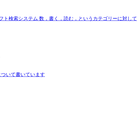
ト検索システム 数，書く，読む，というカテゴリーに対して教
。
について書いています