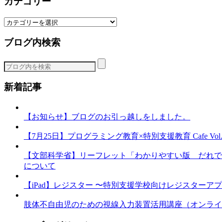
カテゴリー
カ
テ
ブログ内検索
ゴ
リ
ー
新着記事
【お知らせ】ブログのお引っ越しをしました。
【7月25日】プログラミング教育×特別支援教育 Cafe Vol.3 
【文部科学省】リーフレット「わかりやすい版 だれで
について
【iPad】レジスター 〜特別支援学校向けレジスターア
肢体不自由児のための視線入力装置活用講座（オンライ