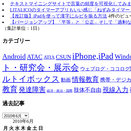
テキストマイニングサイトで言葉の頻度を可視化してみ
LITALICOのタイマーアプリもいい感じ「ねずみタイマー
【改訂版】iPadを使って漢字にルビを振る方法
4件のビュ
【バージョンアップ】「平等」と「公正」そして「過剰
（集計単位：1日）
カテゴリー
iPhone,iPad
Android
Wind
ATAC
CSUN
ATIA
ト・研究会・展示会
ウェブログ・ココログ
ルトイボックス
情報教育
携帯・デジ
動画
教育
発達障害
視線入力
肢体不自由
経済・政治・国際
過去記事
過
2010年6月
去
記
月
火
水
木
金
土
日