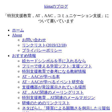
kintaのブログ
「特別支援教育，AT，AAC，コミュニケーション支援」に
ついて書いています
ホーム
About
お問い合わせ
リンクリスト(2019/12/18)
プライバシーポリシー
おすすめ情報
絵カードシンボルを手に入れるなら
フリーで使える学習ソフト･支援ソフト
特別支援教育で参考になる教材情報
AT・AACが学べる本
AT・AACが学べるイベント研究会
支援機器が常設展示されている場所
AT，AAC関連のメーリングリスト
特別支援教育，AT関連のメールマガジン
研修のためのリンクリスト
ネタばらし「障害による困難さを例示したり疑似