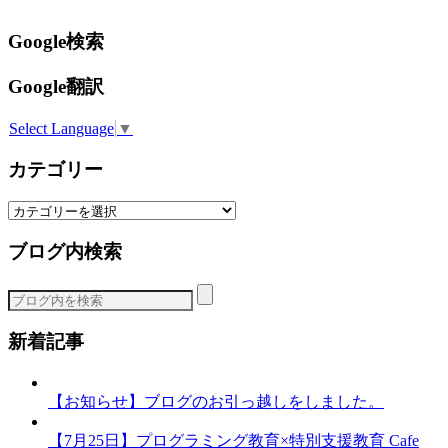
Google検索
Google翻訳
Select Language
▼
カテゴリー
カ
テ
ブログ内検索
ゴ
リ
ー
新着記事
【お知らせ】ブログのお引っ越しをしました。
【7月25日】プログラミング教育×特別支援教育 Cafe