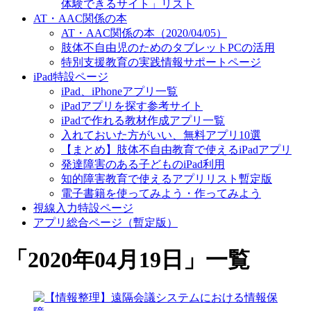
体験できるサイト」リスト
AT・AAC関係の本
AT・AAC関係の本（2020/04/05）
肢体不自由児のためのタブレットPCの活用
特別支援教育の実践情報サポートページ
iPad特設ページ
iPad、iPhoneアプリ一覧
iPadアプリを探す参考サイト
iPadで作れる教材作成アプリ一覧
入れておいた方がいい、無料アプリ10選
【まとめ】肢体不自由教育で使えるiPadアプリ
発達障害のある子どものiPad利用
知的障害教育で使えるアプリリスト暫定版
電子書籍を使ってみよう・作ってみよう
視線入力特設ページ
アプリ総合ページ（暫定版）
「
2020年04月19日
」
一覧