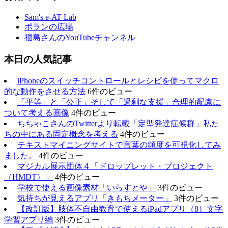
Sam's e-AT Lab
ポランの広場
福島さんのYouTubeチャンネル
本日の人気記事
iPhoneのスイッチコントロールとレシピを使ってマクロ
的な動作をさせる方法
6件のビュー
「平等」と「公正」そして「過剰な支援」合理的配慮に
ついて考える画像
4件のビュー
ちちゃこさんのTwitterより転載「定型発達症候群」私た
ちの中にある固定概念を考える
4件のビュー
テキストマイニングサイトで言葉の頻度を可視化してみ
ました。
4件のビュー
マジカル展示団体４「ドロップレット・プロジェクト
（HMDT）」
4件のビュー
学校で使える画像素材「いらすとや」
3件のビュー
気持ちが見えるアプリ「きもちメーター」
3件のビュー
【改訂版】肢体不自由教育で使えるiPadアプリ（8）文字
学習アプリ編
3件のビュー