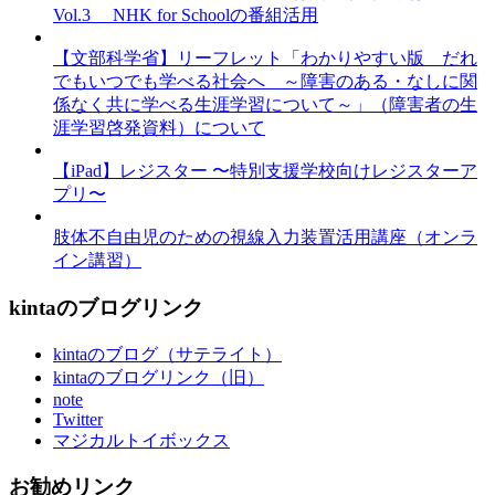
Vol.3 NHK for Schoolの番組活用
【文部科学省】リーフレット「わかりやすい版 だれ
でもいつでも学べる社会へ ～障害のある・なしに関
係なく共に学べる生涯学習について～」（障害者の生
涯学習啓発資料）について
【iPad】レジスター 〜特別支援学校向けレジスターア
プリ〜
肢体不自由児のための視線入力装置活用講座（オンラ
イン講習）
kintaのブログリンク
kintaのブログ（サテライト）
kintaのブログリンク（旧）
note
Twitter
マジカルトイボックス
お勧めリンク