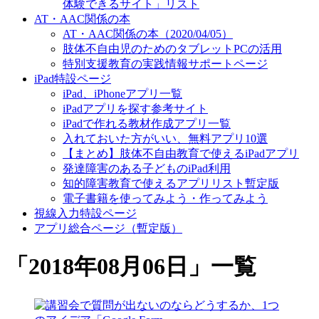
体験できるサイト」リスト
AT・AAC関係の本
AT・AAC関係の本（2020/04/05）
肢体不自由児のためのタブレットPCの活用
特別支援教育の実践情報サポートページ
iPad特設ページ
iPad、iPhoneアプリ一覧
iPadアプリを探す参考サイト
iPadで作れる教材作成アプリ一覧
入れておいた方がいい、無料アプリ10選
【まとめ】肢体不自由教育で使えるiPadアプリ
発達障害のある子どものiPad利用
知的障害教育で使えるアプリリスト暫定版
電子書籍を使ってみよう・作ってみよう
視線入力特設ページ
アプリ総合ページ（暫定版）
「
2018年08月06日
」
一覧