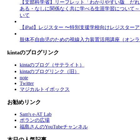
【文部科学省】リーフレット「わかりやすい版 だれ
ある・なしに関係なく共に学べる生涯学習について～
いて
【iPad】レジスター 〜特別支援学校向けレジスター
肢体不自由児のための視線入力装置活用講座（オンラ
kintaのブログリンク
kintaのブログ（サテライト）
kintaのブログリンク（旧）
note
Twitter
マジカルトイボックス
お勧めリンク
Sam's e-AT Lab
ポランの広場
福島さんのYouTubeチャンネル
本日の人気記事