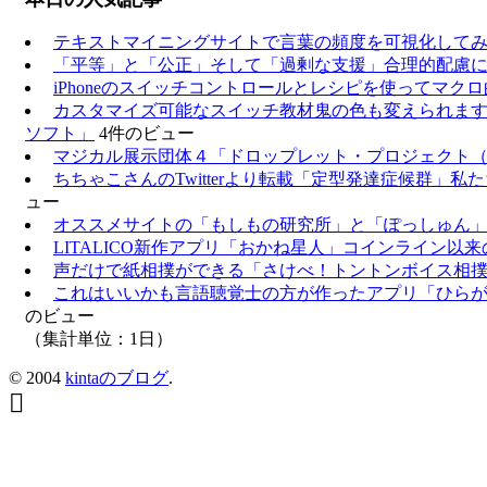
テキストマイニングサイトで言葉の頻度を可視化して
「平等」と「公正」そして「過剰な支援」合理的配慮
iPhoneのスイッチコントロールとレシピを使ってマク
カスタマイズ可能なスイッチ教材鬼の色も変えられま
ソフト」
4件のビュー
マジカル展示団体４「ドロップレット・プロジェクト（
ちちゃこさんのTwitterより転載「定型発達症候群」
ュー
オススメサイトの「もしもの研究所」と「ぽっしゅん
LITALICO新作アプリ「おかね星人」コインライン以
声だけで紙相撲ができる「さけべ！トントンボイス相
これはいいかも言語聴覚士の方が作ったアプリ「ひら
のビュー
（集計単位：1日）
© 2004
kintaのブログ
.