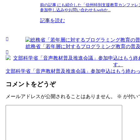
前の記事 にも紹介した「信州特別支援教育カンファレン
参加申し込みやお問い合わせもwebか...
記事を読む
総務省「若年層に対するプログラミング教育の普
文部科学省「音声教材普及推進会議」参加申込はもう終わ
コメントをどうぞ
メールアドレスが公開されることはありません。
※
が付い