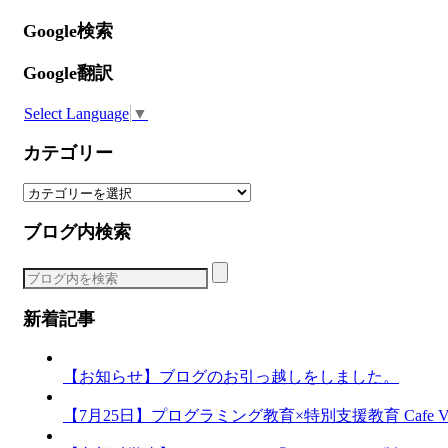
Google検索
Google翻訳
Select Language
▼
カテゴリー
カ
テ
ブログ内検索
ゴ
リ
ー
新着記事
【お知らせ】ブログのお引っ越しをしました。
【7月25日】プログラミング教育×特別支援教育 Cafe Vol.