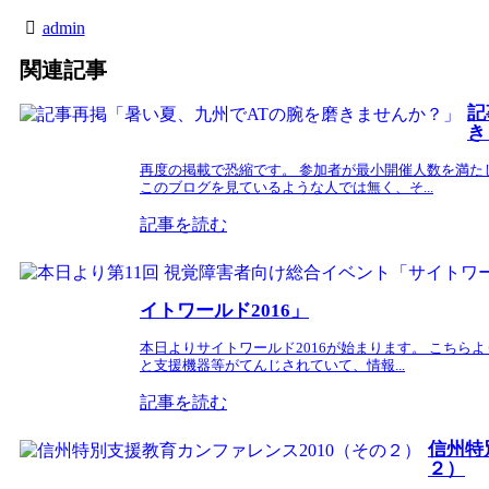
admin
関連記事
記
き
再度の掲載で恐縮です。 参加者が最小開催人数を満た
このブログを見ているような人では無く、そ...
記事を読む
イトワールド2016」
本日よりサイトワールド2016が始まります。 こちら
と支援機器等がてんじされていて、情報...
記事を読む
信州特
２）